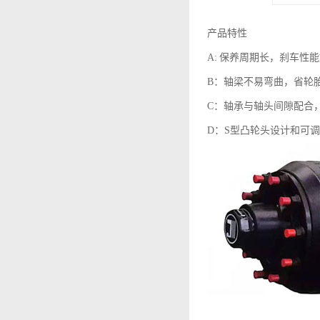
产品特性
A: 保养周期长，刹车性
B：轴梁不易弯曲，省轮
C：轴承与轴头间隙配合
D：S型凸轮头设计和可