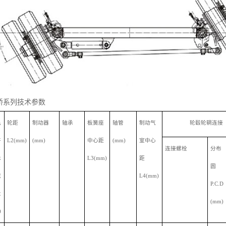
桥系列技术参数
允
轮距
制动器
轴承
板簧座
轴管
制动气
轮毂轮辋连接
许
L2(mm)
(mm)
中心距
(mm)
室中心
连接螺栓
分布
承
L3(mm)
距
圆
载
L4(mm)
P.C.D
量
(mm)
)