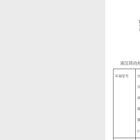
液压转向
车轴型号
(t