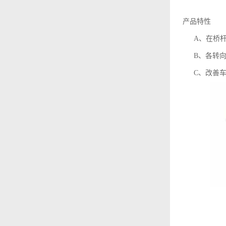
产品特性
A、在桥
B、各转
C、改善