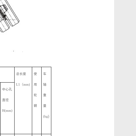
总长度
使
车
L1
（
mm)
用
轴
中心孔
轮
重
直径
辋
量
H(mm)
)
(kg