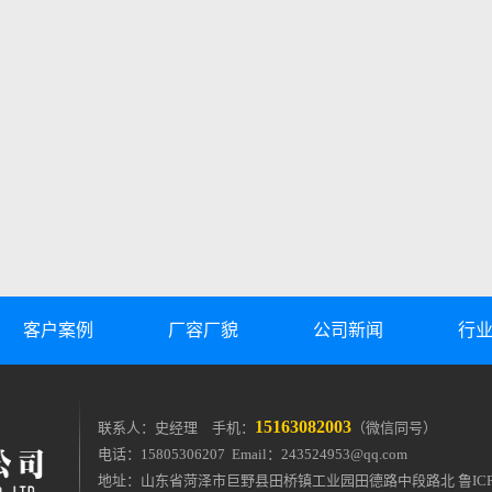
客户案例
厂容厂貌
公司新闻
行
15163082003
联系人：史经理 手机：
（微信同号）
电话：15805306207 Email：
243524953@qq.com
地址：山东省菏泽市巨野县田桥镇工业园田德路中段路北
鲁IC