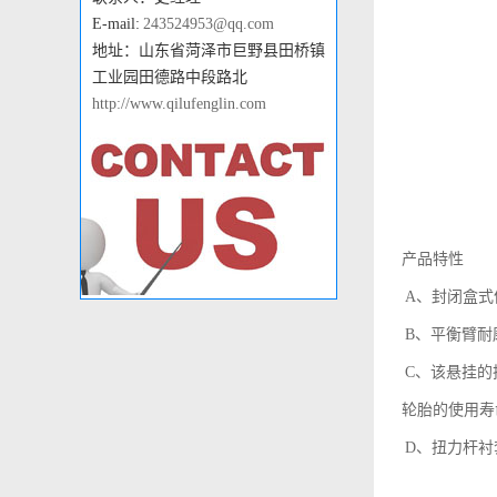
E-mail:
243524953@qq.com
地址：山东省菏泽市巨野县田桥镇
工业园田德路中段路北
http://www.qilufenglin.com
产品特性
A、封闭盒式
B、平衡臂耐
C、该悬挂的
轮胎的使用寿
D、扭力杆衬