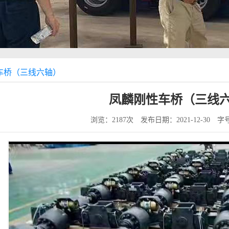
车桥（三线六轴）
凤麟刚性车桥（三线
浏览：2187次
发布日期：2021-12-30
字