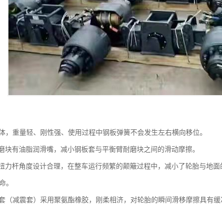
体，重量轻、刚性强、使用过程中钢板弹簧不会发生左右横向移位。
磨块有油脂润滑嘴，减小钢板套与平衡臂耐磨块之间的滑动摩擦。
扭力杆角度设计合理，在整车运行频繁的颠簸过程中，减小了轮胎与地面
命。
套（减震套）采用聚氨酯橡胶，刚柔相济，对轮胎的瞬间滑移摩擦具有缓