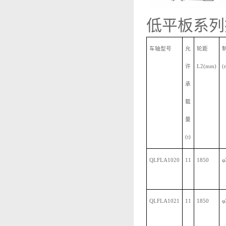
低平板系列
车轴型号
允
轮距
许
L2(mm)
(
承
载
量
(t)
QLFLA1020
11
1850
φ
QLFLA1021
11
1850
φ